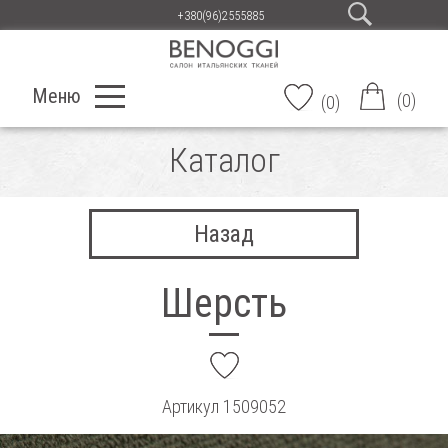
+380(96)2555885
Меню
(
0
)
(
0
)
Каталог
Назад
Шерсть
add
Артикул
1509052