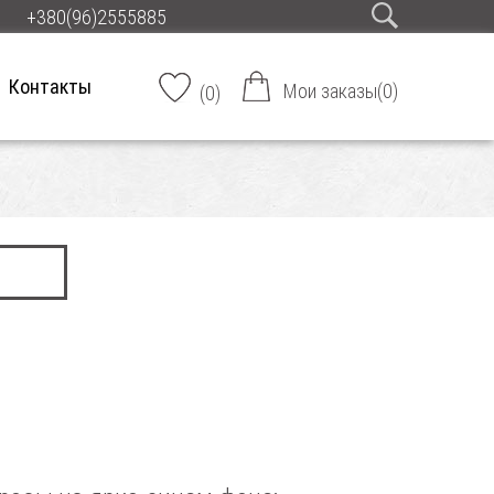
+380(96)2555885
Контакты
Мои заказы
(
0
)
(
0
)