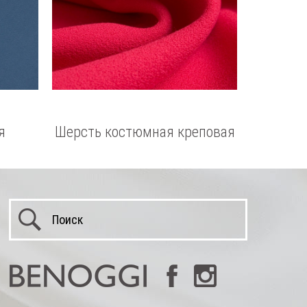
я
Шерсть костюмная креповая