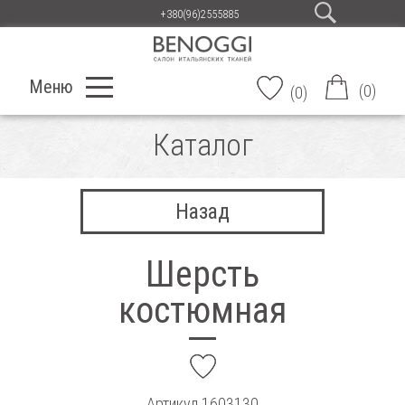
+380(96)2555885
Меню
(
0
)
(
0
)
Каталог
Назад
Шерсть
костюмная
add
Артикул
1603130