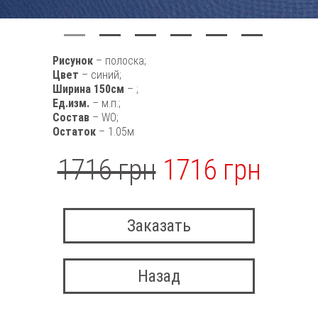
Рисунок
– полоска;
Цвет
– синий;
Ширина 150см
– ;
Ед.изм.
– м.п.;
Состав
– WO;
Остаток
– 1.05м
1716 грн
1716 грн
Заказать
Назад