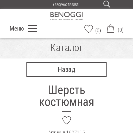
+380(96)2555885
Меню
(
0
)
(
0
)
Каталог
Назад
Шерсть
костюмная
add
Артикул
1607115