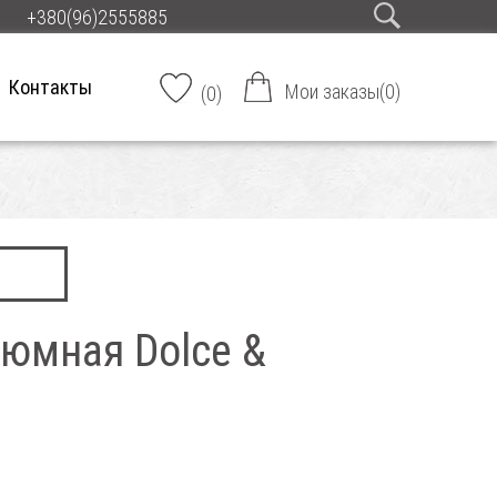
+380(96)2555885
Контакты
Мои заказы
(
0
)
(
0
)
юмная Dolce &