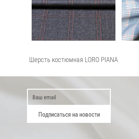
Шерсть костюмная LORO PIANA
с кашемиром