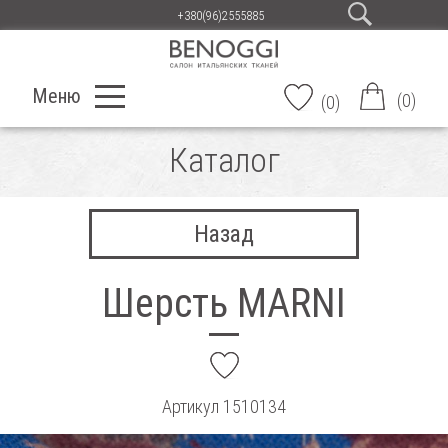
+380(96)2555885
Меню
(
0
)
(
0
)
Каталог
Назад
Шерсть MARNI
add
Артикул
1510134