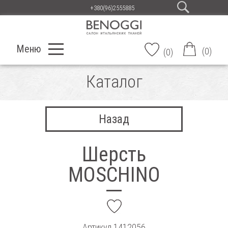
+380(96)2555885
Меню
(
0
)
(
0
)
Каталог
Назад
Шерсть
MOSCHINO
add
Артикул
1412056