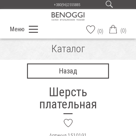
+380(96)2555885
Меню
(
0
)
(
0
)
Каталог
Назад
Шерсть
плательная
add
Артикул
1510191