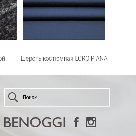
ой
Шерсть костюмная LORO PIANA
с хлопком