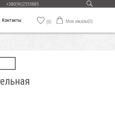
+380(96)2555885
Контакты
Мои заказы
(
0
)
(
0
)
тельная