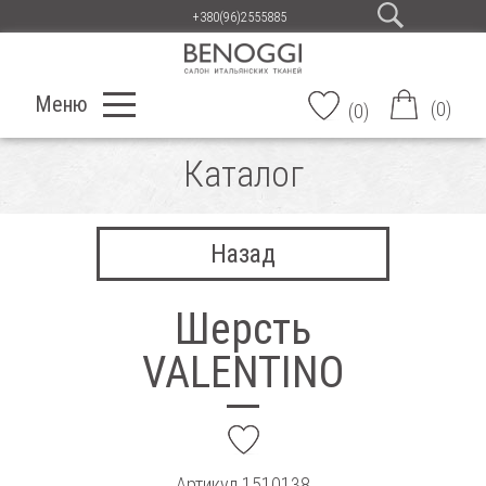
+380(96)2555885
Меню
(
0
)
(
0
)
Каталог
Назад
Шерсть
VALENTINO
add
Артикул
1510138