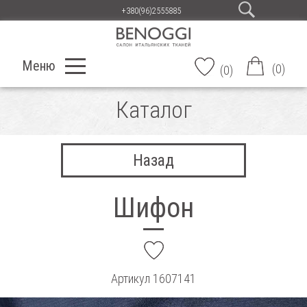
+380(96)2555885
Меню
(
0
)
(
0
)
Каталог
Назад
Шифон
add
Артикул
1607141