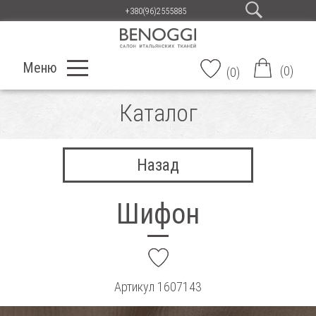
+380(96)2555885
Меню
(
0
)
(
0
)
Каталог
Назад
Шифон
add
Артикул
1607143