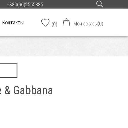
+380(96)2555885
Контакты
Мои заказы
(
0
)
(
0
)
 & Gabbana