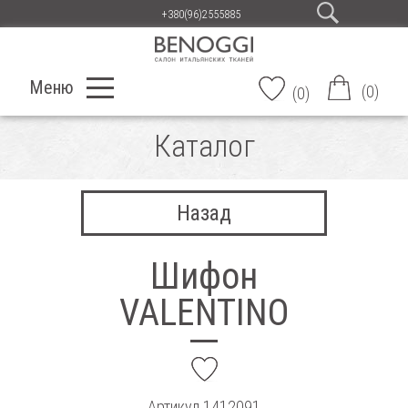
+380(96)2555885
Меню
(
0
)
(
0
)
Каталог
Назад
Шифон
VALENTINO
add
Артикул
1412091