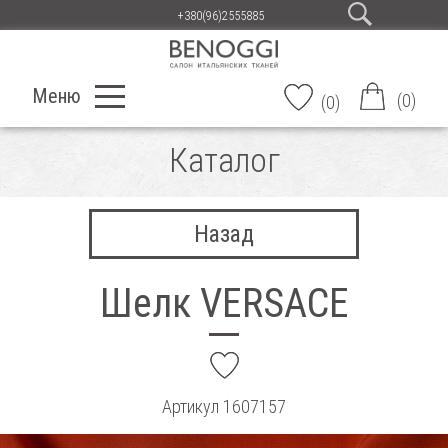
+380(96)2555885
Меню
(
0
)
(
0
)
Каталог
Назад
Шелк VERSACE
add
Артикул
1607157