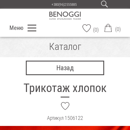
+380(96)2555885
Меню
(
0
)
(
0
)
Каталог
Назад
Трикотаж хлопок
add
Артикул
1506122