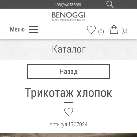
+380(96)2555885
Меню
(
0
)
(
0
)
Каталог
Назад
Трикотаж хлопок
add
Артикул
1707024