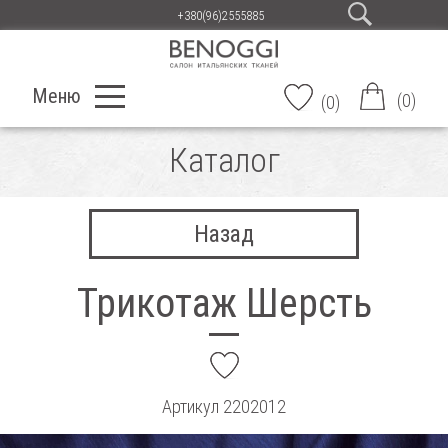
+380(96)2555885
Меню
(
0
)
(
0
)
Каталог
Назад
Трикотаж Шерсть
add
Артикул
2202012