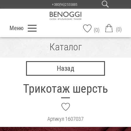
+380(96)2555885
Меню
(
0
)
(
0
)
Каталог
Назад
Трикотаж шерсть
add
Артикул
1607037