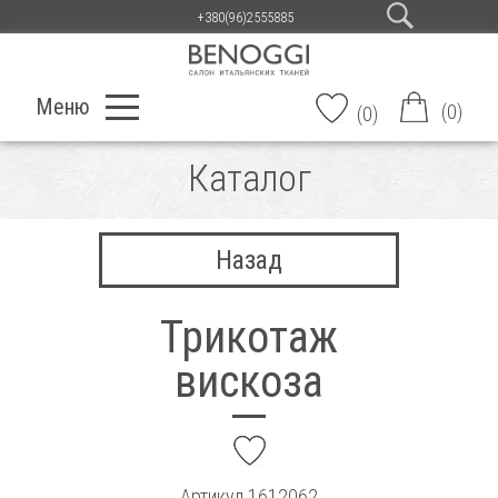
+380(96)2555885
Меню
(
0
)
(
0
)
Каталог
Назад
Трикотаж
вискоза
add
Артикул
1612062