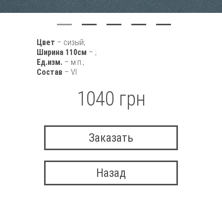
Цвет
– сизый;
Ширина 110см
– ;
Ед.изм.
– м.п.;
Состав
– VI
1040 грн
Заказать
Назад