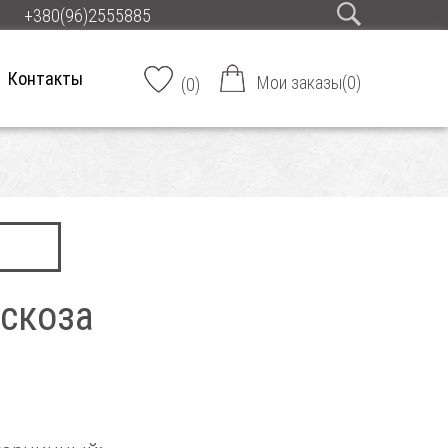
+380(96)2555885
Контакты
Мои заказы
(
0
)
(
0
)
скоза