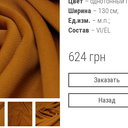
Цвет
– однотонный 
Ширина
– 130 см;
Ед.изм.
– м.п.;
Состав
– VI/EL
624 грн
Заказать
Назад