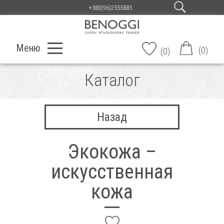
+380(96)2555885
Меню
(
0
)
(
0
)
Каталог
Назад
Экокожа –
искусственная
кожа
add