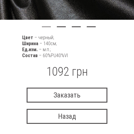
Цвет
– черный;
Ширина
– 140см;
Ед.изм.
– м.п.;
Состав
– 60%PU40%VI
1092 грн
Заказать
Назад