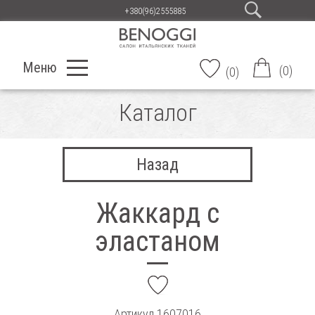
+380(96)2555885
Меню
(
0
)
(
0
)
Каталог
Назад
Жаккард с
эластаном
add
Артикул
1607016