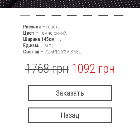
Рисунок
– горох;
Цвет
– темно-синий;
Ширина 145см
– ;
Ед.изм.
– м.п.;
Состав
– 72%PL25%VI3%EL
1768 грн
1092 грн
Заказать
Назад