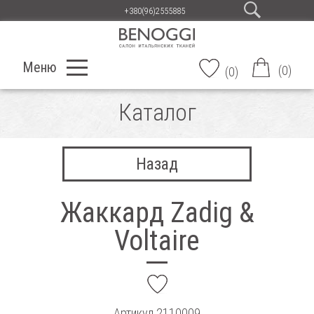
+380(96)2555885
Меню
(
0
)
(
0
)
Каталог
Назад
Жаккард Zadig &
Voltaire
add
Артикул
2110009