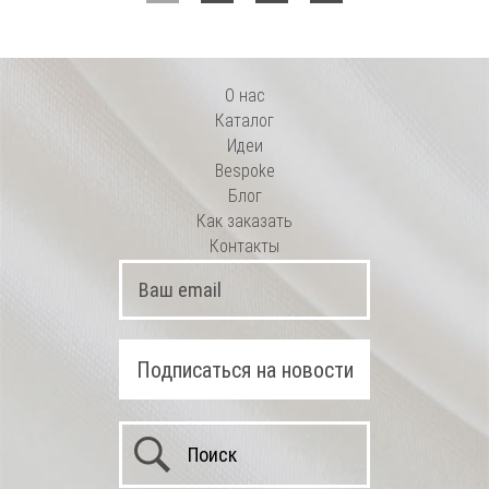
эластаном
О нас
Каталог
Идеи
Bespoke
Блог
Как заказать
Контакты