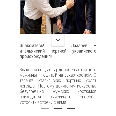
гардероб
классичес
oversize-
модель в
правильно
Знакомтесь! Руслан Лазарев –
итальянский портной украинского
происхождения!
Знаковая вещь в гардеробе настоящего
мужчины — сшитый на заказ костюм. О
таланте итальянских портных ходят
легенды. Поэтому ценителям искусства
безупречных мужских костюмов
приходится выискивать способы
устроить встречу с ними...