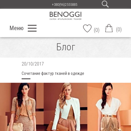
+380(96)2555885
Меню
(
0
)
(
0
)
Блог
20/10/2017
Сочетание фактур тканей в одежде