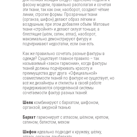
фасону модели, правильно располагая и сочетая
эти ткани, так как они, наоборот, создают чёткие
линии, строгие формы. Прозрачные ткани
(органза, шифон) делают образ лёгким и
воздушным, при этом добавляя объём. Матовые
ткани «стройнят» и делают силуэт тоньше, а
блестящие (шёлк, сатин, атлас), наоборот,
максимально демонстрируют фигуру и
подчёркивают недостатки, если они есть.
Как же правильно сочетать разные фактуры в
одежде? Существует главное правило – так
называемый «закон гармонии», когда фактуры
тканей должны подчёркивать красоту и
преимущества друг друга. «Официальной»
совместимости тканей по фактуре не существует, но
всё же дизайнеры и стилисты в своей работе
придерживаются определённой системы
сочетаемости фактур разных тканей:
Шелк
комбинируют с бархатом, шифоном,
органзой, ажурной тканью
Бархат
гармонирует с атласом, шёлком, крепом,
сатином, батистом, мехом
Шифон
идеально подходит к кружеву, шёлку,
атласу, органзе, панбархату