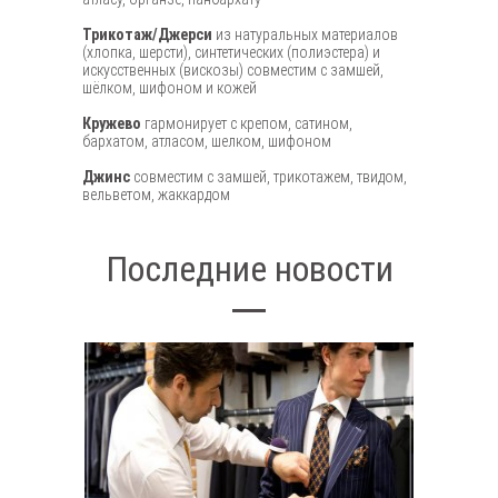
Трикотаж/Джерси
из натуральных материалов
(хлопка, шерсти), синтетических (полиэстера) и
искусственных (вискозы) совместим с замшей,
шёлком, шифоном и кожей
Кружево
гармонирует с крепом, сатином,
бархатом, атласом, шелком, шифоном
Джинс
совместим с замшей, трикотажем, твидом,
вельветом, жаккардом
Последние новости
Уход за п
Пальто –