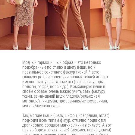
Модный гармоничный образ – это не только
подобранные по стилю и цвету вещи, но и
правильное сочетание фактур тканей. Часто
главную роль в сочетании разных тканей играют
именно фактурные элементы (тиснения, узоры,
полосы, гофре, ворс и др.). Комбинируя вещи в
своём образе, очень важно учитывать фактуру
ткани, ее «внешний вид»: гладкая/рельефная,
матовая/глянцевая, прозрачная/непрозрачная,
мягкая/жёсткая ткань.
Так, мягкие ткани (шёлк, шифон, крепдешин, атлас)
подходят всем типам фигур, отлично поддаются
драпировке, создают мягкие линии в силуэте. А вот
при выборе жёстких тканей (вельвет, парча, деним)
для полных женщин следует тщательно подойти к