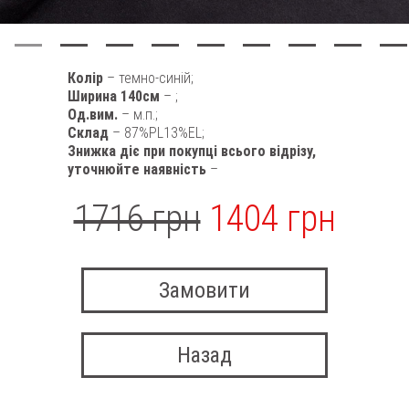
Колір
– темно-синій;
Ширина 140см
– ;
Од.вим.
– м.п.;
Склад
– 87%PL13%EL;
Знижка діє при покупці всього відрізу,
уточнюйте наявність
–
1716 грн
1404 грн
Замовити
Назад