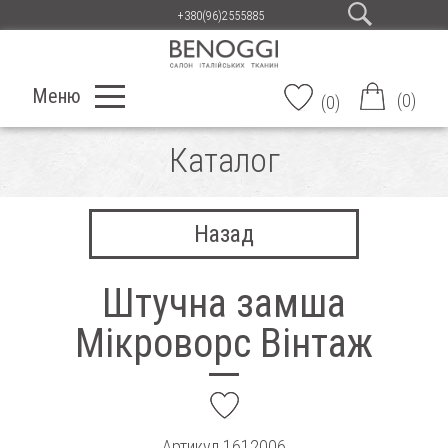
+380(96)2555885
Меню
(
0
)
(
0
)
Каталог
Назад
Штучна замша
Мікроворс Вінтаж
add
Артикул
1612006