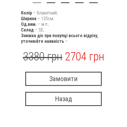
Колір
– блакитний;
Ширина
– 135см;
Од.вим.
– м.п.;
Склад
– SE;
Знижка діє при покупці всього відрізу,
уточнюйте наявність
–
3380 грн
2704 грн
Замовити
Назад