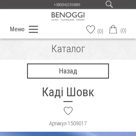
+380(96)2555885
Меню
(
0
)
(
0
)
Каталог
Назад
Каді Шовк
add
Артикул
1509017