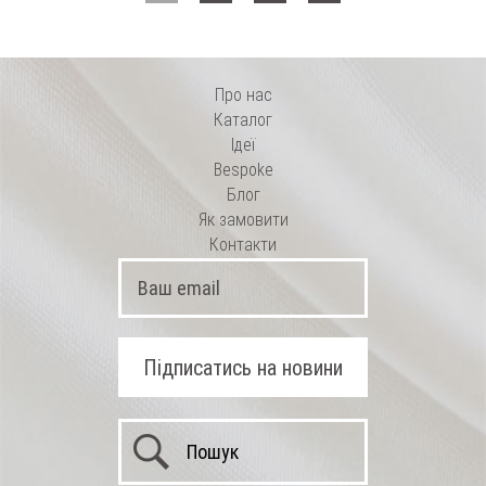
Про нас
Каталог
Ідеї
Bespoke
Блог
Як замовити
Контакти