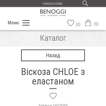
+380(96)2555885
Меню
(
0
)
(
0
)
Каталог
Назад
Віскоза CHLOE з
еластаном
add
Артикул
1607055