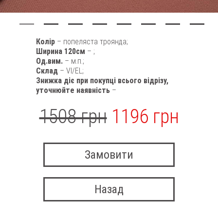
Колір
– попеляста троянда;
Ширина 120см
– ;
Од.вим.
– м.п.;
Склад
– VI/EL;
Знижка діє при покупці всього відрізу,
уточнюйте наявність
–
1508 грн
1196 грн
Замовити
Назад