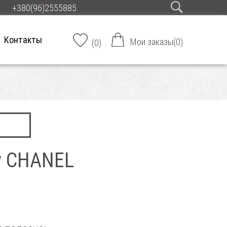
+380(96)2555885
Контакты
Мои заказы
(
0
)
(
0
)
у CHANEL