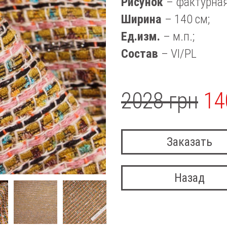
Рисунок
– фактурная
Ширина
– 140 см;
Ед.изм.
– м.п.;
Состав
– VI/PL
2028 грн
14
Заказать
Назад