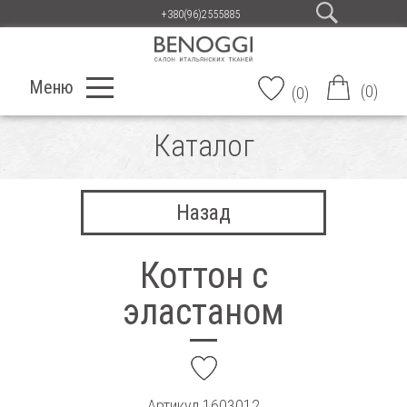
+380(96)2555885
Меню
(
0
)
(
0
)
Каталог
Назад
Коттон с
эластаном
add
Артикул
1603012