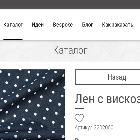
Каталог
Идеи
Bespoke
Блог
Как заказать
Каталог
Назад
Лен с виско
add
Артикул
2202060