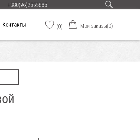
+380(96)2555885
Контакты
Мои заказы
(
0
)
(
0
)
зой