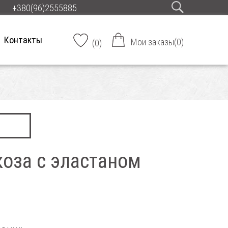
+380(96)2555885
Контакты
Мои заказы
(
0
)
(
0
)
оза с эластаном