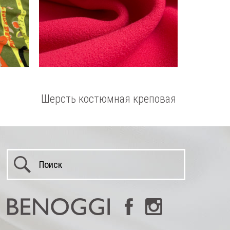
Шерсть костюмная креповая