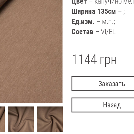
Цвет
– капучино ме
Ширина 135см
– ;
Ед.изм.
– м.п.;
Состав
– VI/EL
1144 грн
Заказать
Назад