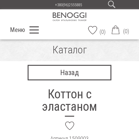
+380(96)2555885
Меню
(
0
)
(
0
)
Каталог
Назад
Коттон с
эластаном
add
Артикул
1509003