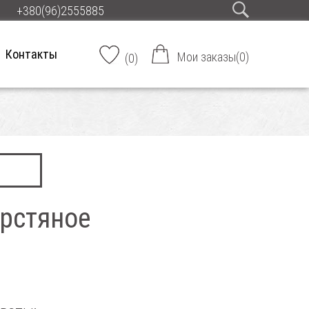
+380(96)2555885
Контакты
Мои заказы
(
0
)
(
0
)
рстяное