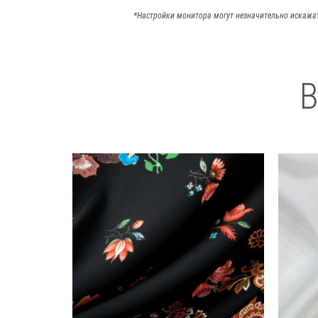
*Настройки монитора могут незначительно искажа
В