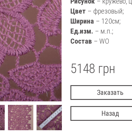
Рисунок
– кружево, 
Цвет
– фрезовый;
Ширина
– 120см;
Ед.изм.
– м.п.;
Состав
– WO
5148 грн
Заказать
Назад