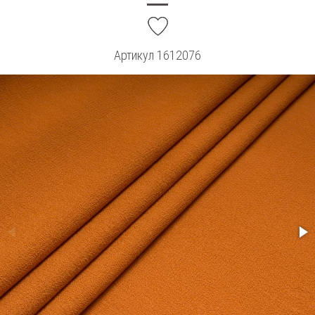
add
Артикул
1612076