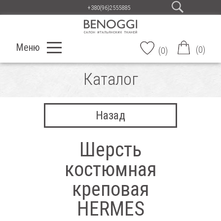
+380(96)2555885
Меню
(
0
)
(
0
)
Каталог
Назад
Шерсть
костюмная
креповая
HERMES