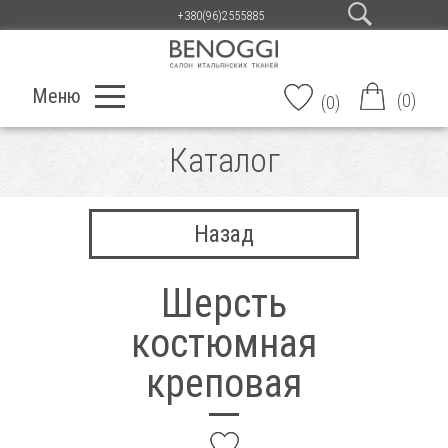
+380(96)2555885
Меню
(
0
)
(
0
)
Каталог
Назад
Шерсть
костюмная
креповая
add