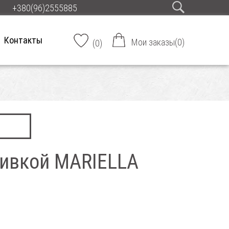
+380(96)2555885
Контакты
Мои заказы
(
0
)
(
0
)
шивкой MARIELLA