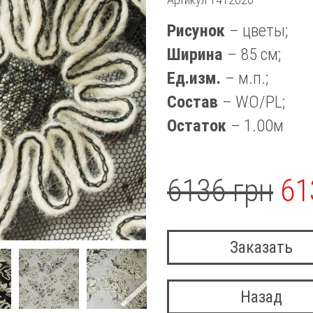
Рисунок
– цветы;
Ширина
– 85 см;
Ед.изм.
– м.п.;
Состав
– WO/PL;
Остаток
– 1.00м
6136 грн
61
Заказать
Назад