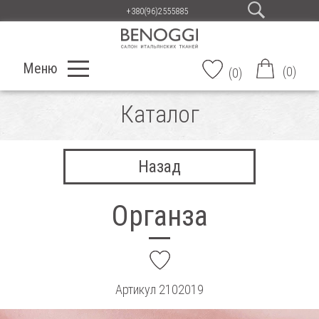
+380(96)2555885
Меню
(
0
)
(
0
)
Каталог
Назад
Органза
add
Артикул
2102019