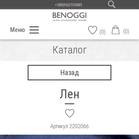
+380(96)2555885
Меню
(
0
)
(
0
)
Каталог
Назад
Лен
add
Артикул
2202066