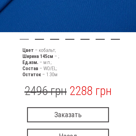
Цвет
– кобальт;
Ширина 145см
– ;
Ед.изм.
– м.п.;
Состав
– WO/EL;
Остаток
– 1.30м
2496 грн
2288 грн
Заказать