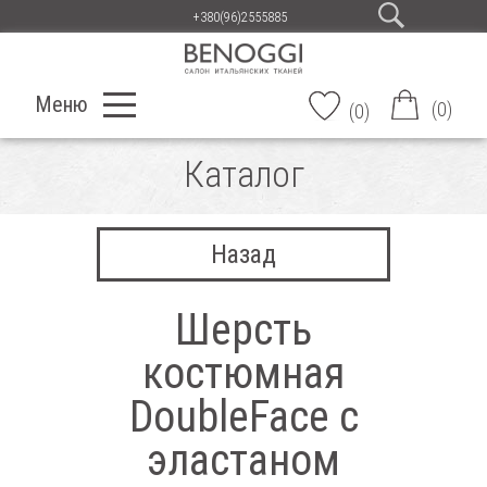
+380(96)2555885
Меню
(
0
)
(
0
)
Каталог
Назад
Шерсть
костюмная
DoubleFace с
эластаном