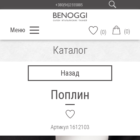
+380(96)2555885
Меню
(
0
)
(
0
)
Каталог
Назад
Поплин
add
Артикул
1612103