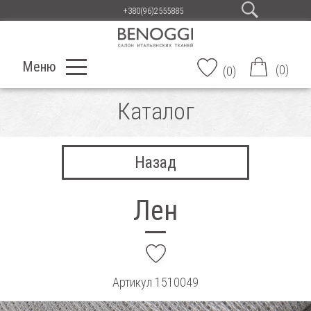
+380(96)2555885
Меню
(
0
)
(
0
)
Каталог
Назад
Лен
add
Артикул
1510049