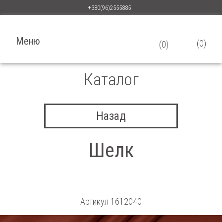
+380(96)2555885
Меню
(
0
)
(
0
)
Каталог
Назад
Шелк
add
Артикул
1612040