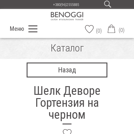
+380(96)2555885
Меню
(
0
)
(
0
)
Каталог
Назад
Шелк Деворе
Гортензия на
черном
add