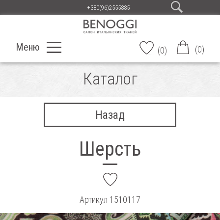
+380(96)2555885
Меню
(
0
)
(
0
)
Каталог
Назад
Шерсть
add
Артикул
1510117