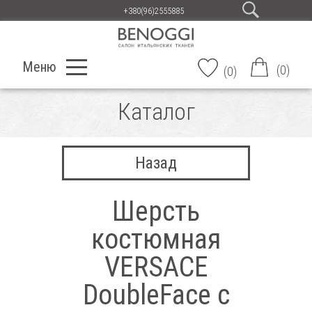
+380(96)2555885
Меню
(
0
)
(
0
)
Каталог
Назад
Шерсть
костюмная
VERSACE
DoubleFace с