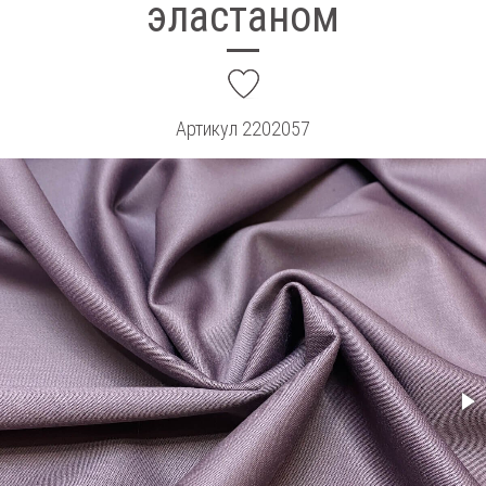
эластаном
add
Артикул
2202057