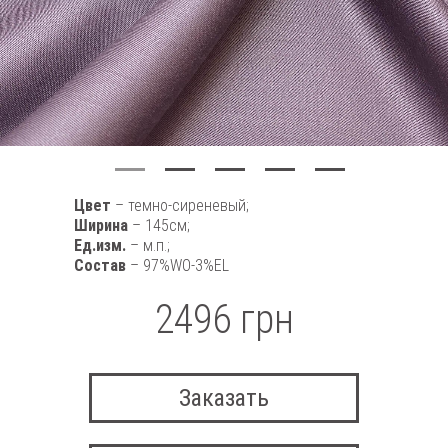
Цвет
– темно-сиреневый;
Ширина
– 145см;
Ед.изм.
– м.п.;
Состав
– 97%WO-3%EL
2496 грн
Заказать