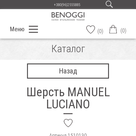
+380(96)2555885
Меню
(
0
)
(
0
)
Каталог
Назад
Шерсть MANUEL
LUCIANO
add
Артикул
1510130