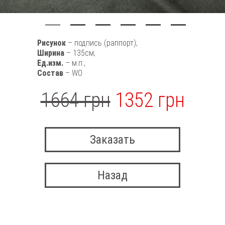
Рисунок
– подпись (раппорт);
Ширина
– 135см;
Ед.изм.
– м.п.;
Состав
– WO
1664 грн
1352 грн
Заказать
Назад