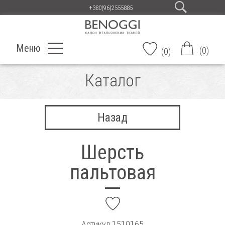
+380(96)2555885
Меню
(
0
)
(
0
)
Каталог
Назад
Шерсть
пальтовая
add
Артикул
1510165