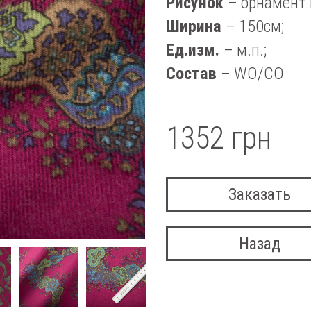
Рисунок
– орнамент 
Ширина
– 150см;
Ед.изм.
– м.п.;
Состав
– WO/CO
1352 грн
Заказать
Назад