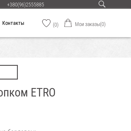
+380(96)2555885
Контакты
Мои заказы
(
0
)
(
0
)
лопком ETRO