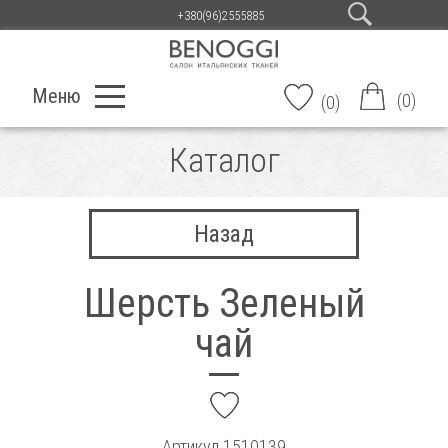
+380(96)2555885
Меню
(
0
)
(
0
)
Каталог
Назад
Шерсть Зеленый
чай
add
Артикул
1510139